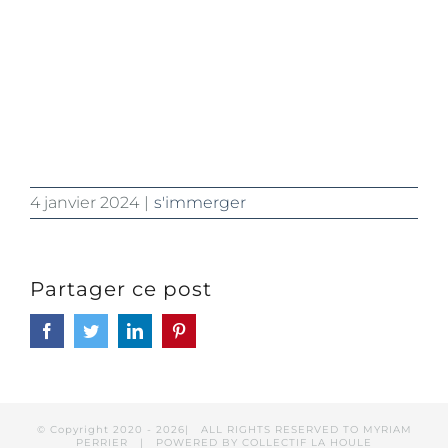
4 janvier 2024
|
s'immerger
Partager ce post
Facebook
Twitter
LinkedIn
Pinterest
© Copyright 2020 -
2026| ALL RIGHTS RESERVED TO MYRIAM
PERRIER | POWERED BY
COLLECTIF LA HOULE