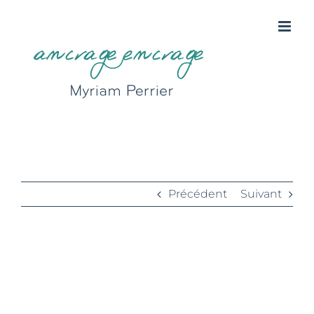
Passer
au
contenu
limbes
Précédent
Suivant