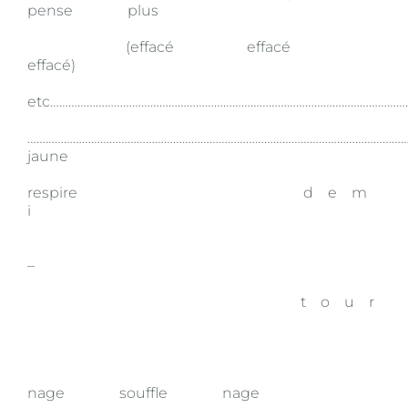
pense plus
(effacé effacé
effacé)
etc………………………………………………………………………………………………………
………………………………………………………………………………………………………………
jaune
respire d e m
i
–
t o u r
nage souffle nage