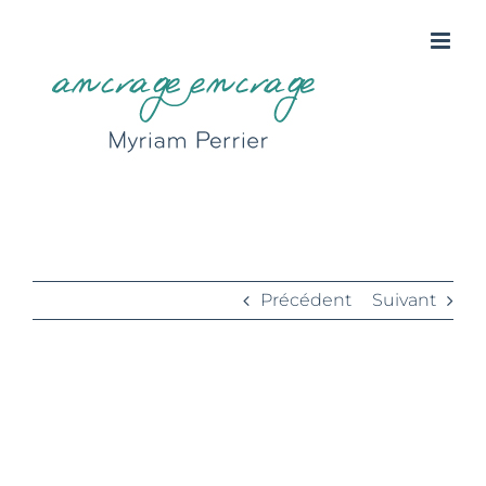
Passer
au
contenu
plagenage
Précédent
Suivant