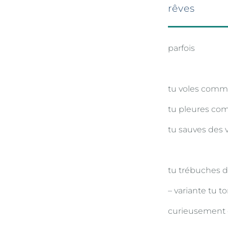
rêves
parfois
tu voles comm
tu pleures co
tu sauves d
tu trébuches d
– variante tu 
curieusement c