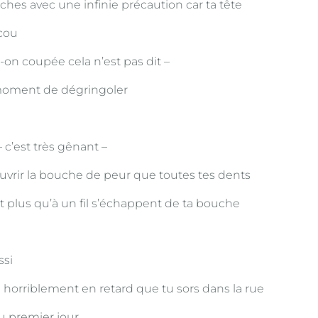
ches avec une infinie précaution car ta tête
 cou
t-on coupée cela n’est pas dit –
 moment de dégringoler
– c’est très gênant –
ouvrir la bouche de peur que toutes tes dents
t plus qu’à un fil s’échappent de ta bouche
ssi
i horriblement en retard que tu sors dans la rue
 premier jour