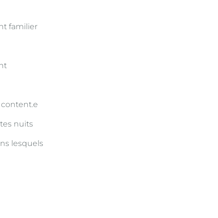
nt familier
nt
 content.e
tes nuits
ans lesquels