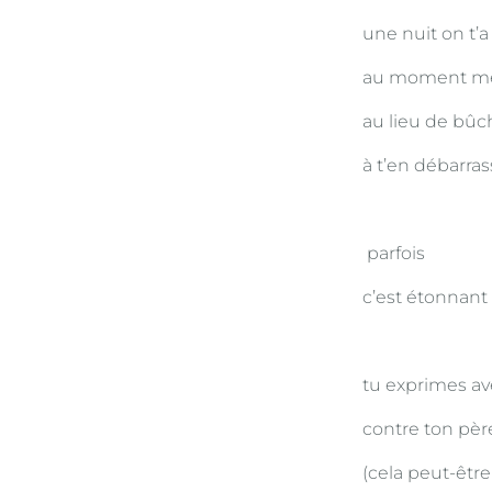
une nuit on t’
au moment même
au lieu de bûc
à t’en débarra
parfois
c’est étonnant 
tu exprimes av
contre ton pèr
(cela peut-être 