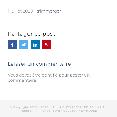
1 juillet 2020
|
s'immerger
Partager ce post
Facebook
Twitter
LinkedIn
Pinterest
Laisser un commentaire
Vous devez être dentifié pour poster un
commentaire.
© Copyright 2020 -
2026| ALL RIGHTS RESERVED TO MYRIAM
PERRIER | POWERED BY
COLLECTIF LA HOULE