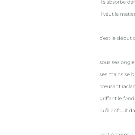
il s’absorbe d
il veut la matiè
c’est le début
sous ses ongle
ses mains se b
creusant racla
griffant le fon
qu’il enfouit d
rentré trempé