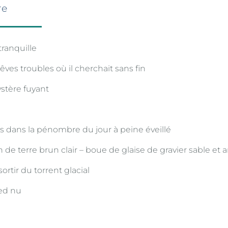
re
tranquille
ves troubles où il cherchait sans fin
stère fuyant
ts dans la pénombre du jour à peine éveillé
on de terre brun clair – boue de glaise de gravier sable et a
 sortir du torrent glacial
ied nu