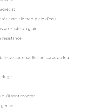
l agrégat
etés extrait le trop-plein d’eau
nesse exacte du grain
e résistance
habille de sec chauffe son corps au feu
 refuge
nte qu’il sent monter
urgence