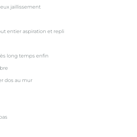
ux jaillissement
t entier aspiration et repli
rès long temps enfin
ibre
er dos au mur
pas