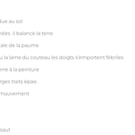
ndue au sol
ées il balance la terre
étale de la paume
au la lame du couteau les doigts s’emportent fébriles
erre à la peinture
rges traits épais
 mouvement
saut