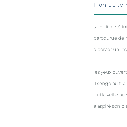
filon de ter
sa nuit a été in
parcourue de rê
à percer un my
les yeux ouver
il songe au fil
qui la veille au
a aspiré son p