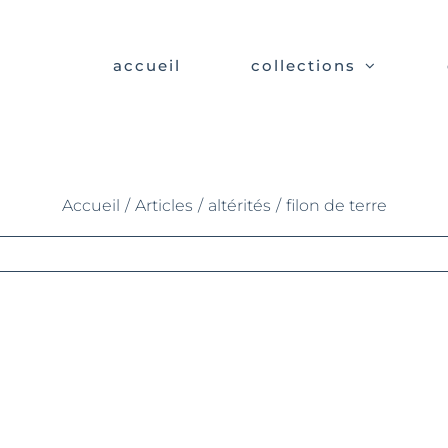
accueil
collections
filon de terre
Accueil
/
Articles
/
altérités
/
filon de terre