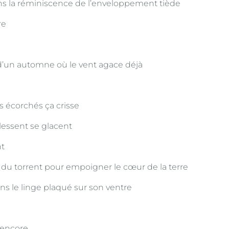
ans la réminiscence de l’enveloppement tiède
re
 d’un automne où le vent agace déjà
s écorchés ça crisse
lessent se glacent
nt
d du torrent pour empoigner le cœur de la terre
ans le linge plaqué sur son ventre
 encore