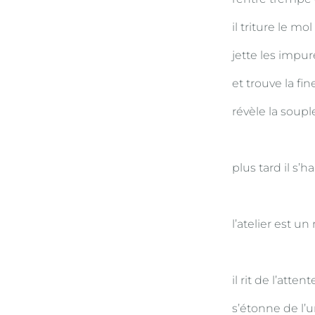
il triture le mo
jette les impur
et trouve la fi
révèle la soupl
plus tard il s’
l’atelier est un
il rit de l’atte
s’étonne de l’