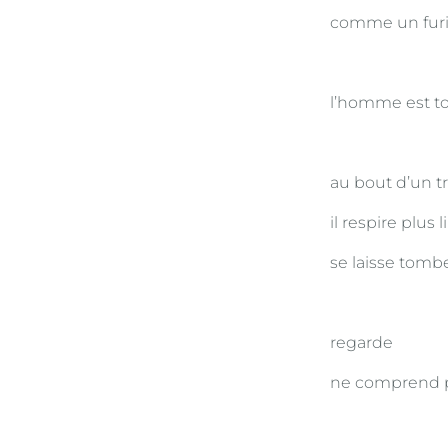
comme un furie
l’homme est tou
au bout d’un t
il respire plus l
se laisse tomb
regarde
ne comprend 