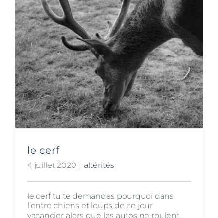
le cerf
4 juillet 2020
|
altérités
le cerf tu te demandes pourquoi dans
l’entre chiens et loups de ce jour
vacancier alors que les autos ne roulent