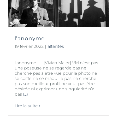
l’anonyme
19 février 2022
|
altérités
l'anonyme [Vivian Maier] VM n’est pas
une poseuse ne se regarde pas ne
cherche pas à être vue pour la photo ne
se coiffe ne se maquille pas ne cherche
pas son meilleur profil ne veut pas être
désirée ni exprimer une singularité n’a
pas
(...)
Lire la suite