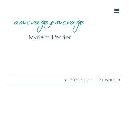
Passer
au
contenu
rougegorge
Précédent
Suivant